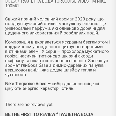
ВОДА
/ ТУАЛЕТНА ВОДА TURQUOISE VIBES ТМ NIKE
100МЛ
Свіжий пряний чоловічий аромат 2023 року, що
поєднує сучасний стиль і маскулінну енергію. Це
універсальні парфуми, які однаково доречні для
щоденного використання й особливих подій.
Композиція відкривається яскравим бергамотом і
кардамоном у поєднанні з цитрусово-пряними
відтінками елемі. У серці — прохолода мускатного
горіха, насичені тютюново-шкіряні акорди
шафрану та пікантність чорного перцю. Завершує
аромат глибока база з димно-деревних пачулів і
вершкової ванілі, яка додає шлейфу тепла й
чуттєвості.
Nike Turquoise Vibes
— вибір для чоловіків, які
цінують енергію, характер і стиль.
There are no reviews yet.
BE THE FIRST TO REVIEW “ТУАЛЕТНА ВОДА