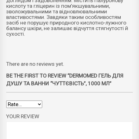
доглядом і задоволенням. Містить гіалуронову
кислоту та гліцерин із пом’якшувальними,
зволожувальними та відновлювальними
властивостями. Завдяки таким особливостям
засіб не порушує природного кислотно-лужного
балансу шкіри, не залишає відчуття стягнутості й
сухості.
There are no reviews yet.
BE THE FIRST TO REVIEW “DERMOMED ГЕЛЬ ДЛЯ
ДУШУ ТА ВАННИ “ЧУТТЄВІСТЬ”, 1000 МЛ”
YOUR REVIEW