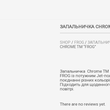
ПРО КОМПАНІЮ
НАШІ БРЕНДИ
ТОП ПРОДАЖІВ
ЗАПАЛЬНИЧКА CHROM
SHOP
/
FROG
/
ЗАПАЛЬНИ
CHROME ТМ “FROG”
Запальничка Chrome ТМ 
FROG із потужним Jet-пол
поєднанні різних кольор
Підходить для щоденного
повітрі.
There are no reviews yet.