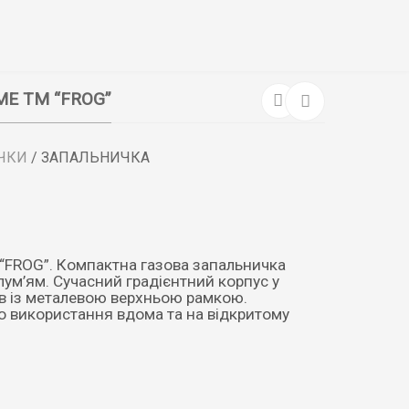
НАШІ ПАРТНЕРИ
КОНТАКТИ
UKRAINIAN
E ТМ “FROG”
ЧКИ
/ ЗАПАЛЬНИЧКА
“FROG”. Компактна газова запальничка
ум’ям. Сучасний градієнтний корпус у
ів із металевою верхньою рамкою.
 використання вдома та на відкритому