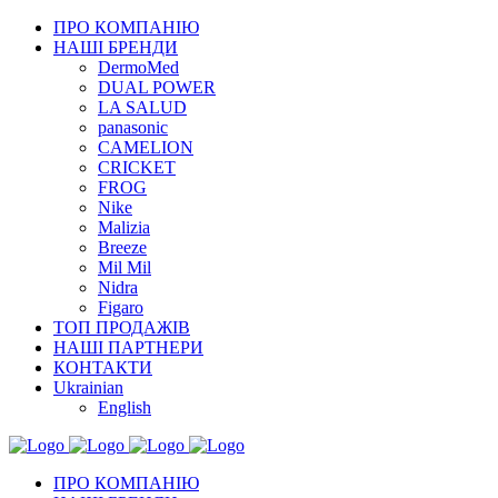
ПРО КОМПАНІЮ
НАШІ БРЕНДИ
DermoMed
DUAL POWER
LA SALUD
panasonic
CAMELION
CRICKET
FROG
Nike
Malizia
Breeze
Mil Mil
Nidra
Figaro
ТОП ПРОДАЖІВ
НАШІ ПАРТНЕРИ
КОНТАКТИ
Ukrainian
English
ПРО КОМПАНІЮ