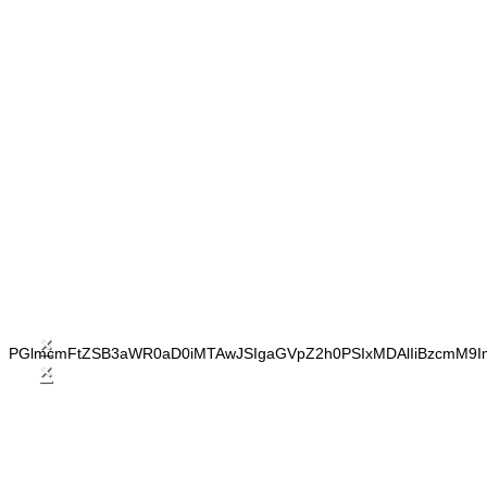
×
PGlmcmFtZSB3aWR0aD0iMTAwJSIgaGVpZ2h0PSIxMDAlIiBzcmM9I
×