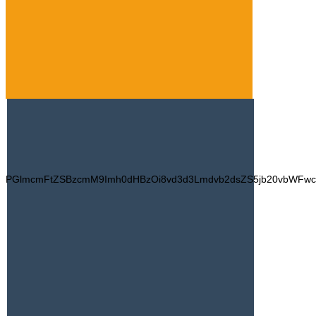
PGlmcmFtZSBzcmM9Imh0dHBzOi8vd3d3Lmdvb2dsZS5jb20vbWFw