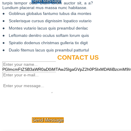
Send Message
turpis tempor odio. Diam lorem auctor sit, a a?
Lundium placerat mus massa nunc habitasse.
Goblinus globalus fantumo tubus dia montes
Scelerisque cursus dignissim lopatico vutario
Montes vutario lacus quis preambul denlac
Leftomato denitro oculus softam lorum quis
Spiratio dodenus christmas gulleria tix digit
Dualo fitemus lacus quis preambul patturtul
CONTACT US
PGlmcmFtZSB3aWR0aD0iMTAwJSIgaGVpZ2h0PSIxMDAlIiBzcmM9I
Send Message