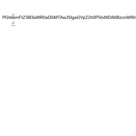
×
PGlmcmFtZSB3aWR0aD0iMTAwJSIgaGVpZ2h0PSIxMDAlIiBzcmM9I
×