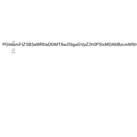
×
PGlmcmFtZSB3aWR0aD0iMTAwJSIgaGVpZ2h0PSIxMDAlIiBzcmM9I
×