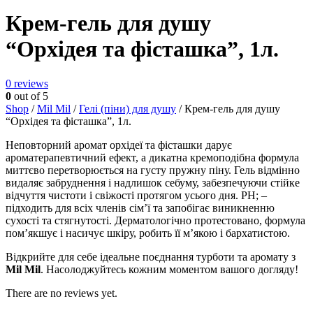
Крем-гель для душу
“Орхідея та фісташка”, 1л.
0
reviews
0
out of 5
Shop
/
Mil Mil
/
Гелі (піни) для душу
/ Крем-гель для душу
“Орхідея та фісташка”, 1л.
Неповторний аромат орхідеї та фісташки дарує
ароматерапевтичний ефект, а дикатна кремоподібна формула
миттєво перетворюється на густу пружну піну. Гель відмінно
видаляє забруднення і надлишок себуму, забезпечуючи стійке
відчуття чистоти і свіжості протягом усього дня. РН; –
підходить для всіх членів сім’ї та запобігає виникненню
сухості та стягнутості. Дерматологічно протестовано, формула
пом’якшує і насичує шкіру, робить її м’якою і бархатистою.
Відкрийте для себе ідеальне поєднання турботи та аромату з
Mil Mil
. Насолоджуйтесь кожним моментом вашого догляду!
There are no reviews yet.